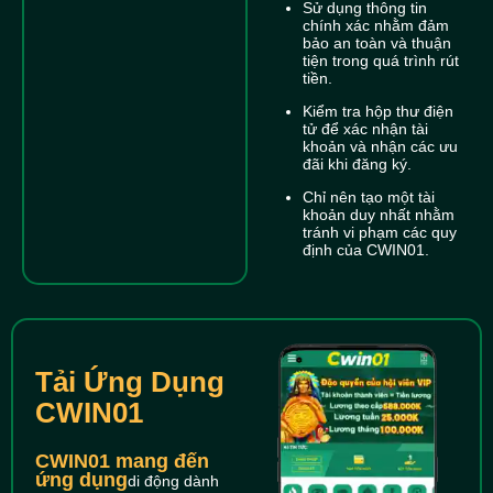
Sử dụng thông tin
chính xác nhằm đảm
bảo an toàn và thuận
tiện trong quá trình rút
tiền.
Kiểm tra hộp thư điện
tử để xác nhận tài
khoản và nhận các ưu
đãi khi đăng ký.
Chỉ nên tạo một tài
khoản duy nhất nhằm
tránh vi phạm các quy
định của CWIN01.
Tải Ứng Dụng
CWIN01
CWIN01 mang đến
ứng dụng
di động dành