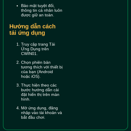
Bảo mật tuyệt đối,
thông tin cá nhân luôn
được giữ an toàn.
Hướng dẫn cách
tải ứng dụng
Truy cập trang Tải
Ứng Dụng trên
CWIN01.
Chọn phiên bản
tương thích với thiết bị
của bạn (Android
hoặc iOS).
Thực hiện theo các
bước hướng dẫn cài
đặt hiển thị trên màn
hình.
Mở ứng dụng, đăng
nhập vào tài khoản và
bắt đầu chơi.