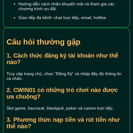
Hướng dẫn cách nhận khuyến mãi và tham gia các
chương trình ưu đãi.
Giao tiếp đa kênh: chat trực tiếp, email, hotline.
Câu hỏi thường gặp
1. Cách thức đăng ký tài khoản như thế
nào?
Truy cập trang chủ, chọn “Đăng Ký” và nhập đầy đủ thông tin
cá nhân.
2. CWIN01 có những trò chơi nào được
ưa chuộng?
Slot game, baccarat, blackjack, poker và casino trực tiếp.
3. Phương thức nạp tiền và rút tiền như
thế nào?