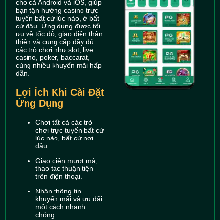
cho cả Android và iOS, giúp
bạn tận hưởng casino trực
tuyến bất cứ lúc nào, ở bất
cứ đâu. Ứng dụng được tối
ưu về tốc độ, giao diện thân
thiện và cung cấp đầy đủ
các trò chơi như slot, live
casino, poker, baccarat,
cùng nhiều khuyến mãi hấp
dẫn.
Lợi Ích Khi Cài Đặt
Ứng Dụng
Chơi tất cả các trò
chơi trực tuyến bất cứ
lúc nào, bất cứ nơi
đâu.
Giao diện mượt mà,
thao tác thuận tiện
trên điện thoại.
Nhận thông tin
khuyến mãi và ưu đãi
một cách nhanh
chóng.