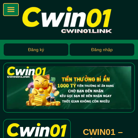
Đăng ký
Đăng nhập
CWIN01 –