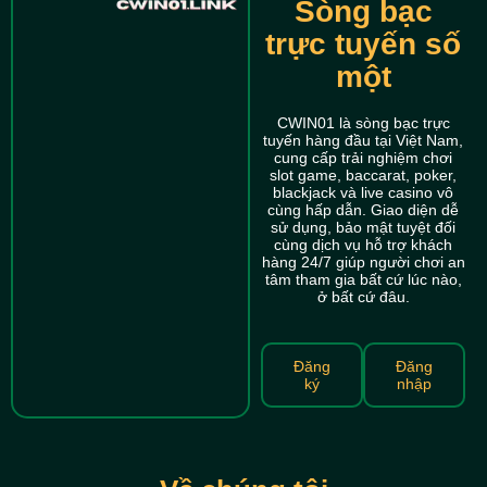
Sòng bạc
trực tuyến số
một
CWIN01 là sòng bạc trực
tuyến hàng đầu tại Việt Nam,
cung cấp trải nghiệm chơi
slot game, baccarat, poker,
blackjack và live casino vô
cùng hấp dẫn. Giao diện dễ
sử dụng, bảo mật tuyệt đối
cùng dịch vụ hỗ trợ khách
hàng 24/7 giúp người chơi an
tâm tham gia bất cứ lúc nào,
ở bất cứ đâu.
Đăng
Đăng
ký
nhập